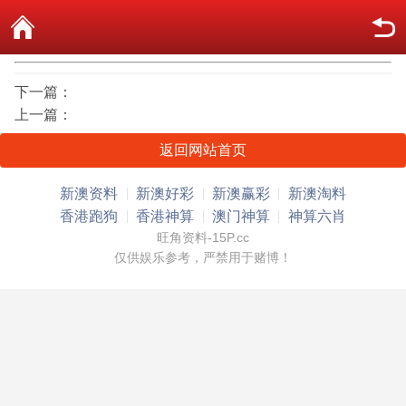
下一篇：
上一篇：
返回网站首页
新澳资料
新澳好彩
新澳赢彩
新澳淘料
香港跑狗
香港神算
澳门神算
神算六肖
旺角资料-15P.cc
仅供娱乐参考，严禁用于赌博！