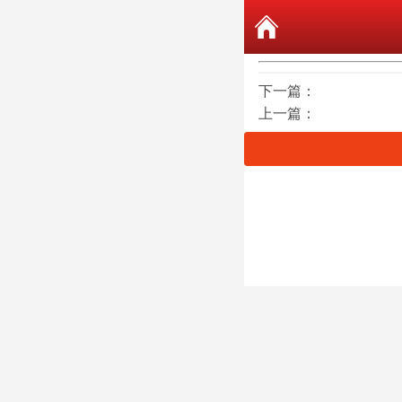
下一篇：
上一篇：