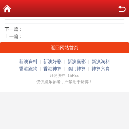
下一篇：
上一篇：
返回网站首页
新澳资料
新澳好彩
新澳赢彩
新澳淘料
香港跑狗
香港神算
澳门神算
神算六肖
旺角资料-15P.cc
仅供娱乐参考，严禁用于赌博！