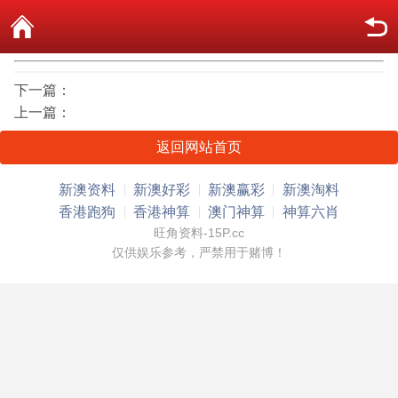
下一篇：
上一篇：
返回网站首页
新澳资料
新澳好彩
新澳赢彩
新澳淘料
香港跑狗
香港神算
澳门神算
神算六肖
旺角资料-15P.cc
仅供娱乐参考，严禁用于赌博！