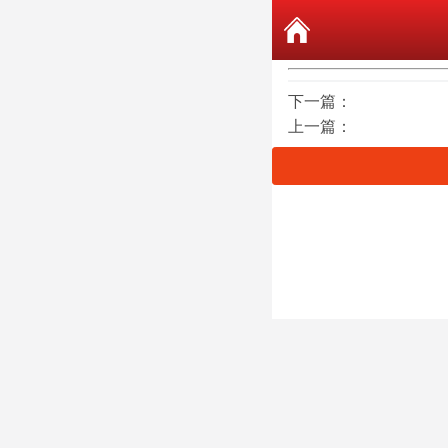
下一篇：
上一篇：