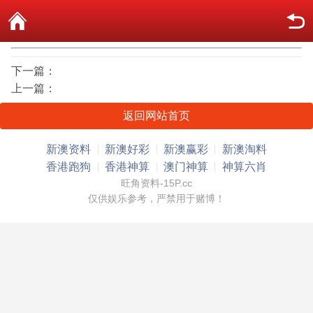
下一篇：
上一篇：
返回网站首页
新澳资料
新澳好彩
新澳赢彩
新澳淘料
香港跑狗
香港神算
澳门神算
神算六肖
旺角资料-15P.cc
仅供娱乐参考，严禁用于赌博！